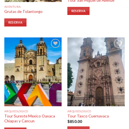
Tour San Miguel de Allende
AVENTURA
RESERVA
Grutas de Tolantongo
RESERVA
Añadir
Añadir
a la
a la
lista de
lista de
deseos
deseos
ARQUEOLOGICO
ARQUEOLOGICO
Tour Sureste Mexico Oaxaca
Tour Taxco Cuernavaca
Chiapas y Cancun
$
850.00