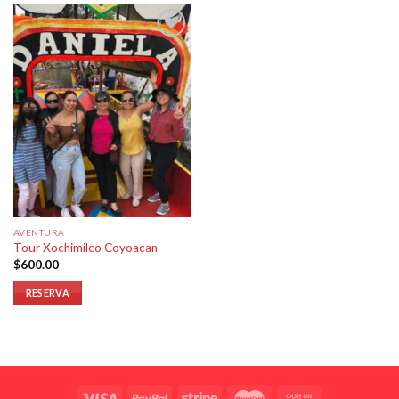
Añadir
a la
lista de
deseos
AVENTURA
Tour Xochimilco Coyoacan
$
600.00
RESERVA