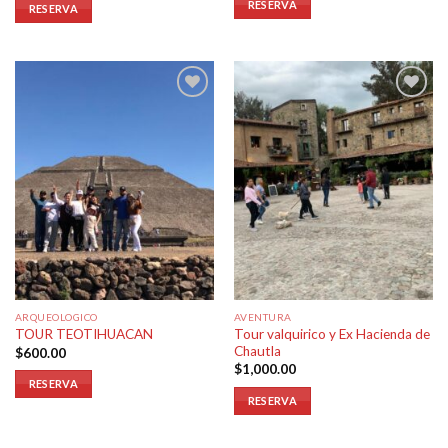
RESERVA
RESERVA
Añadir
Añadir
a la
a la
lista de
lista de
deseos
deseos
ARQUEOLOGICO
AVENTURA
Tour valquirico y Ex Hacienda de
TOUR TEOTIHUACAN
Chautla
$
600.00
$
1,000.00
RESERVA
RESERVA