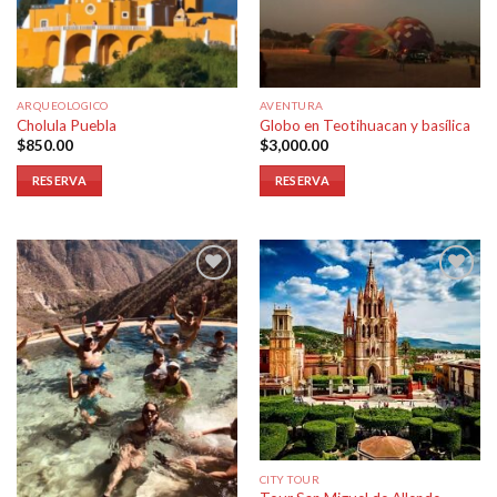
ARQUEOLOGICO
AVENTURA
Cholula Puebla
Globo en Teotihuacan y basílica
$
850.00
$
3,000.00
RESERVA
RESERVA
Añadir
Añadir
a la
a la
lista de
lista de
deseos
deseos
CITY TOUR